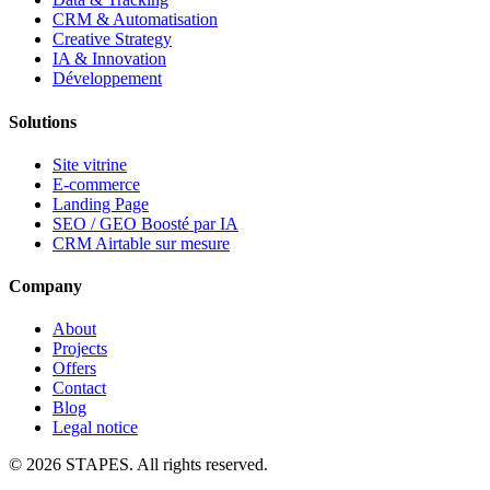
CRM & Automatisation
Creative Strategy
IA & Innovation
Développement
Solutions
Site vitrine
E-commerce
Landing Page
SEO / GEO Boosté par IA
CRM Airtable sur mesure
Company
About
Projects
Offers
Contact
Blog
Legal notice
©
2026
STAPES
.
All rights reserved.