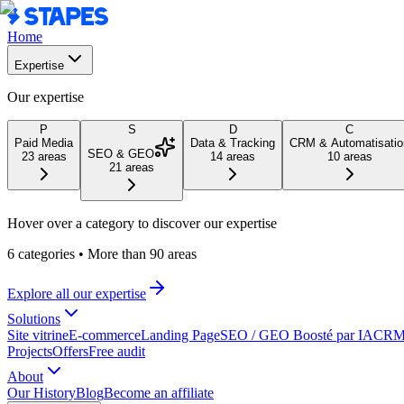
Home
Expertise
Our expertise
P
S
D
C
Paid Media
Data & Tracking
CRM & Automatisatio
SEO & GEO
23
areas
14
areas
10
areas
21
areas
Hover over a category to discover our expertise
6 categories
•
More than 90 areas
Explore all our expertise
Solutions
Site vitrine
E-commerce
Landing Page
SEO / GEO Boosté par IA
CRM 
Projects
Offers
Free audit
About
Our History
Blog
Become an affiliate