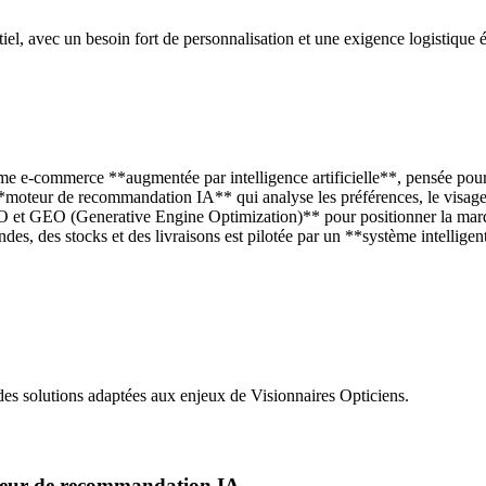
el, avec un besoin fort de personnalisation et une exigence logistique 
 e-commerce **augmentée par intelligence artificielle**, pensée pour tr
*moteur de recommandation IA** qui analyse les préférences, le visage e
 SEO et GEO (Generative Engine Optimization)** pour positionner la mar
, des stocks et des livraisons est pilotée par un **système intelligen
des solutions adaptées aux enjeux de
Visionnaires Opticiens
.
oteur de recommandation IA