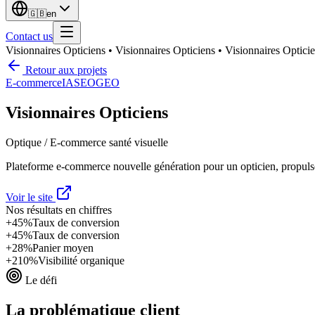
🇬🇧
en
Contact us
Visionnaires Opticiens
•
Visionnaires Opticiens
•
Visionnaires Optici
Retour aux projets
E-commerce
IA
SEO
GEO
Visionnaires Opticiens
Optique / E-commerce santé visuelle
Plateforme e-commerce nouvelle génération pour un opticien, propulsée
Voir le site
Nos résultats en chiffres
+45%
Taux de conversion
+45%
Taux de conversion
+28%
Panier moyen
+210%
Visibilité organique
Le défi
La problématique client