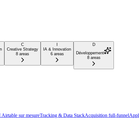
C
I
D
n
Creative Strategy
IA & Innovation
Développement
8
areas
6
areas
8
areas
Airtable sur mesure
Tracking & Data Stack
Acquisition full-funnel
Appl