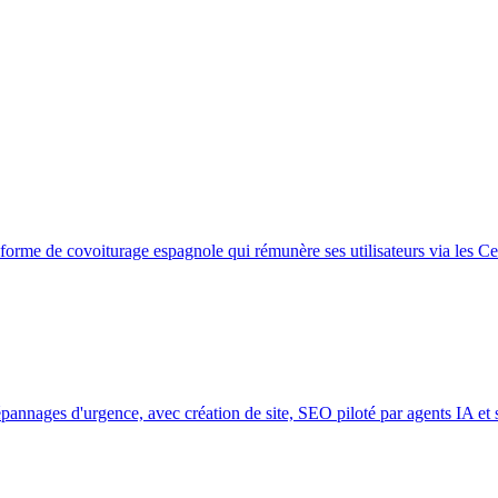
orme de covoiturage espagnole qui rémunère ses utilisateurs via les Ce
dépannages d'urgence, avec création de site, SEO piloté par agents IA et