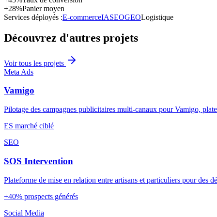
+28%
Panier moyen
Services déployés :
E-commerce
IA
SEO
GEO
Logistique
Découvrez d'autres projets
Voir tous les projets
Meta Ads
Vamigo
Pilotage des campagnes publicitaires multi-canaux pour Vamigo, platef
ES
marché ciblé
SEO
SOS Intervention
Plateforme de mise en relation entre artisans et particuliers pour des 
+40%
prospects générés
Social Media