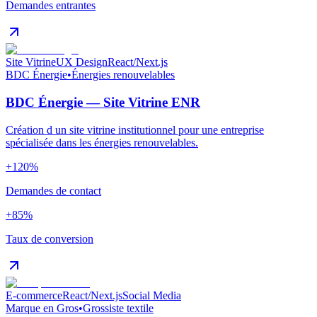
Demandes entrantes
Site Vitrine
UX Design
React/Next.js
BDC Énergie
•
Énergies renouvelables
BDC Énergie — Site Vitrine ENR
Création d un site vitrine institutionnel pour une entreprise
spécialisée dans les énergies renouvelables.
+120%
Demandes de contact
+85%
Taux de conversion
E-commerce
React/Next.js
Social Media
Marque en Gros
•
Grossiste textile