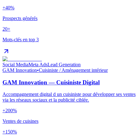
+40%
Prospects générés
20+
Mots-clés en top 3
Social Media
Meta Ads
Lead Generation
GAM Innovation
•
Cuisiniste / Aménagement intérieur
GAM Innovation — Cuisiniste Digital
Accompagnement digital d un cuisiniste pour développer ses ventes
via les réseaux sociaux et la publicité ciblée.
+200%
Ventes de cuisines
+150%