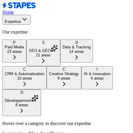
Home
Expertise
Our expertise
P
S
D
Paid Media
Data & Tracking
SEO & GEO
23
areas
14
areas
21
areas
C
C
I
CRM & Automatisation
Creative Strategy
IA & Innovation
10
areas
8
areas
6
areas
D
Développement
8
areas
Hover over a category to discover our expertise