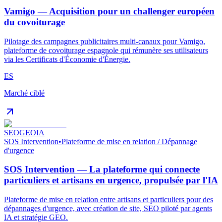
Vamigo — Acquisition pour un challenger européen
du covoiturage
Pilotage des campagnes publicitaires multi-canaux pour Vamigo,
plateforme de covoiturage espagnole qui rémunère ses utilisateurs
via les Certificats d'Économie d'Énergie.
ES
Marché ciblé
SEO
GEO
IA
SOS Intervention
•
Plateforme de mise en relation / Dépannage
d'urgence
SOS Intervention — La plateforme qui connecte
particuliers et artisans en urgence, propulsée par l'IA
Plateforme de mise en relation entre artisans et particuliers pour des
dépannages d'urgence, avec création de site, SEO piloté par agents
IA et stratégie GEO.