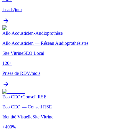
Leads/jour
Allo Acousticien
•
Audioprothèse
Allo Acousticien — Réseau Audioprothésistes
Site Vitrine
SEO Local
120+
Prises de RDV/mois
Eco CEO
•
Conseil RSE
Eco CEO — Conseil RSE
Identité Visuelle
Site Vitrine
+400%