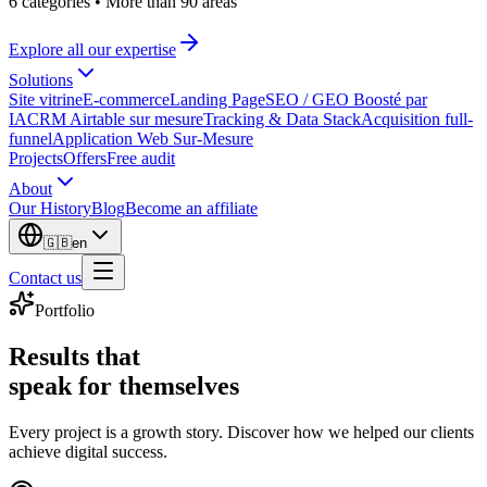
6 categories
•
More than 90 areas
Explore all our expertise
Solutions
Site vitrine
E-commerce
Landing Page
SEO / GEO Boosté par
IA
CRM Airtable sur mesure
Tracking & Data Stack
Acquisition full-
funnel
Application Web Sur-Mesure
Projects
Offers
Free audit
About
Our History
Blog
Become an affiliate
🇬🇧
en
Contact us
Portfolio
Results that
speak for themselves
Every project is a growth story. Discover how we helped our clients
achieve digital success.