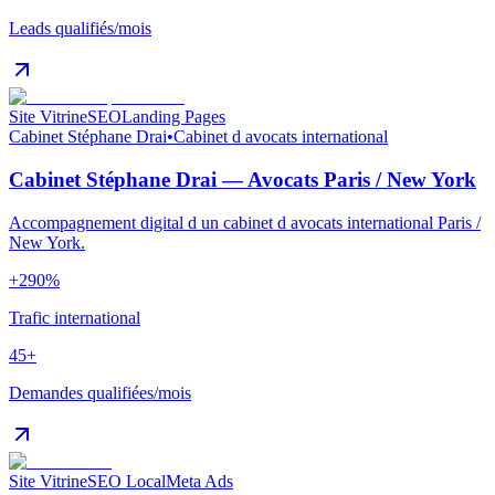
Leads qualifiés/mois
Site Vitrine
SEO
Landing Pages
Cabinet Stéphane Drai
•
Cabinet d avocats international
Cabinet Stéphane Drai — Avocats Paris / New York
Accompagnement digital d un cabinet d avocats international Paris /
New York.
+290%
Trafic international
45+
Demandes qualifiées/mois
Site Vitrine
SEO Local
Meta Ads