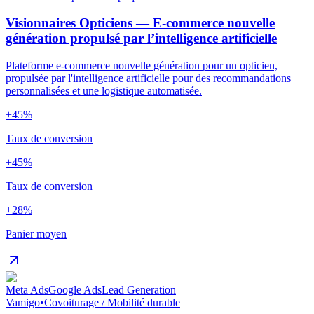
Visionnaires Opticiens — E-commerce nouvelle
génération propulsé par l’intelligence artificielle
Plateforme e-commerce nouvelle génération pour un opticien,
propulsée par l'intelligence artificielle pour des recommandations
personnalisées et une logistique automatisée.
+45%
Taux de conversion
+45%
Taux de conversion
+28%
Panier moyen
Meta Ads
Google Ads
Lead Generation
Vamigo
•
Covoiturage / Mobilité durable