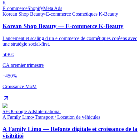
K
E-commerce
Shopify
Meta Ads
Korean Shop Beauty
•
E-commerce Cosmétiques K-Beauty
Korean Shop Beauty — E-commerce K-Beauty
Lancement et scaling d un e-commerce de cosmétiques coréens avec
une stratégie social-first.
50K€
CA premier trimestre
+450%
Croissance MoM
SEO
Google Ads
International
A Family Limo
•
Transport / Location de véhicules
A Family Limo — Refonte digitale et croissance de la
visibilité