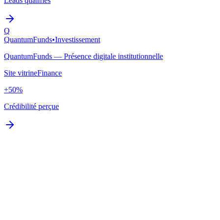
Leads qualifiés
Q
QuantumFunds
•
Investissement
QuantumFunds — Présence digitale institutionnelle
Site vitrine
Finance
+50%
Crédibilité perçue