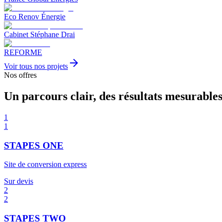
Eco Renov Énergie
Cabinet Stéphane Drai
REFORME
Voir tous nos projets
Nos offres
Un parcours clair, des résultats mesurables
1
1
STAPES ONE
Site de conversion express
Sur devis
2
2
STAPES TWO