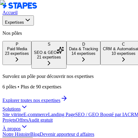
Accueil
Expertises
Nos pôles
P
S
D
C
Paid Media
Data & Tracking
CRM & Automatisat
SEO & GEO
23
expertises
14
expertises
10
expertises
21
expertises
Survolez un pôle pour découvrir nos expertises
6 pôles
•
Plus de 90 expertises
Explorer toutes nos expertises
Solutions
Site vitrine
E-commerce
Landing Page
SEO / GEO Boosté par IA
CRM 
Projets
Offres
Audit gratuit
À propos
Notre Histoire
Blog
Devenir apporteur d affaires