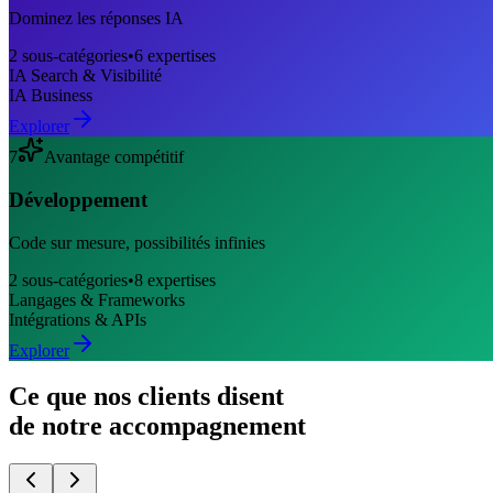
Dominez les réponses IA
2
sous-catégories
•
6
expertises
IA Search & Visibilité
IA Business
Explorer
7
Avantage compétitif
Développement
Code sur mesure, possibilités infinies
2
sous-catégories
•
8
expertises
Langages & Frameworks
Intégrations & APIs
Explorer
Ce que nos clients disent
de notre accompagnement