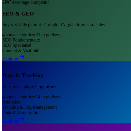
2
Avantage compétitif
SEO & GEO
Soyez visible partout : Google, IA, plateformes sociales
4
sous-catégories
•
21
expertises
SEO Fondamentaux
SEO Spécialisé
Content & Visibilité
Explorer
3
Data & Tracking
Mesurez, analysez, optimisez
4
sous-catégories
•
14
expertises
Analytics
Tracking & Tag Management
Data & Visualisation
Explorer
4