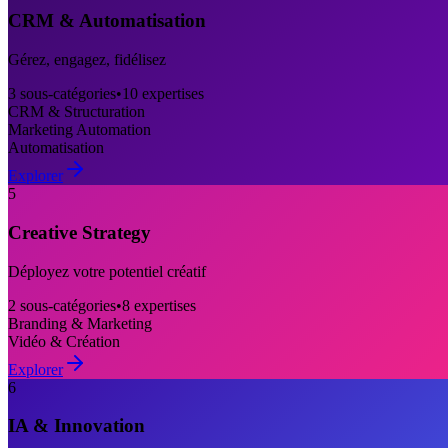
CRM & Automatisation
Gérez, engagez, fidélisez
3
sous-catégories
•
10
expertises
CRM & Structuration
Marketing Automation
Automatisation
Explorer
5
Creative Strategy
Déployez votre potentiel créatif
2
sous-catégories
•
8
expertises
Branding & Marketing
Vidéo & Création
Explorer
6
IA & Innovation