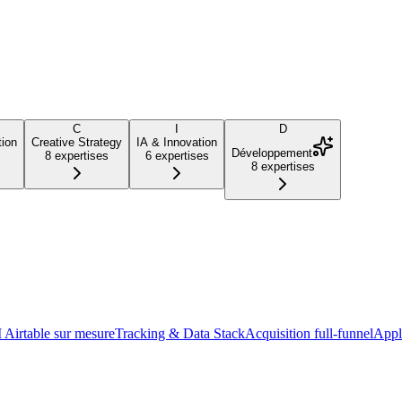
C
I
D
ion
Creative Strategy
IA & Innovation
Développement
8
expertises
6
expertises
8
expertises
Airtable sur mesure
Tracking & Data Stack
Acquisition full-funnel
Appl