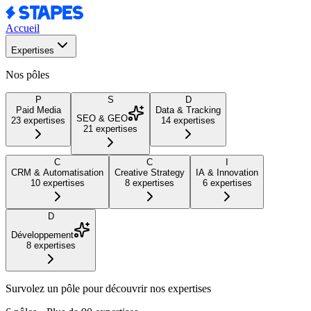
Accueil
Expertises
Nos pôles
P
S
D
Paid Media
Data & Tracking
SEO & GEO
23
expertises
14
expertises
21
expertises
C
C
I
CRM & Automatisation
Creative Strategy
IA & Innovation
10
expertises
8
expertises
6
expertises
D
Développement
8
expertises
Survolez un pôle pour découvrir nos expertises