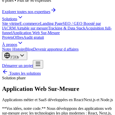
6 pôles
•
Plus de 90 expertises
Explorer toutes nos expertises
Solutions
Site vitrine
E-commerce
Landing Page
SEO / GEO Boosté par
IA
CRM Airtable sur mesure
Tracking & Data Stack
Acquisition full-
funnel
Application Web Sur-Mesure
Projets
Offres
Audit gratuit
À propos
Notre Histoire
Blog
Devenir apporteur d affaires
🇫🇷
fr
Démarrer un projet
Toutes les solutions
Solution phare
Application Web Sur-Mesure
Applications métier et SaaS développées en React/Next.js et Node.js
**Vos idées, notre code.** Nous développons des applications web
sur-mesure avec les technologies les plus modernes : React, Next.js,