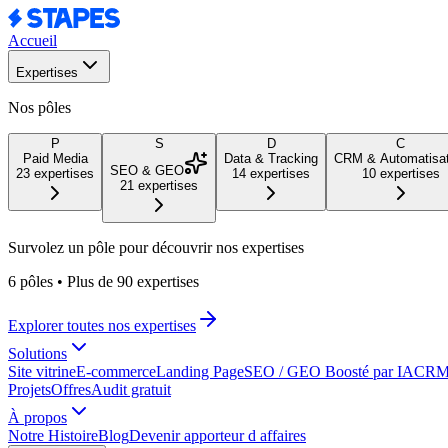
Accueil
Expertises
Nos pôles
P
S
D
C
Paid Media
Data & Tracking
CRM & Automatisat
SEO & GEO
23
expertises
14
expertises
10
expertises
21
expertises
Survolez un pôle pour découvrir nos expertises
6 pôles
•
Plus de 90 expertises
Explorer toutes nos expertises
Solutions
Site vitrine
E-commerce
Landing Page
SEO / GEO Boosté par IA
CRM 
Projets
Offres
Audit gratuit
À propos
Notre Histoire
Blog
Devenir apporteur d affaires