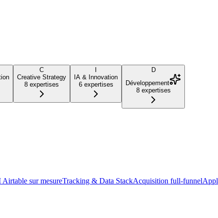
C
I
D
ion
Creative Strategy
IA & Innovation
Développement
8
expertises
6
expertises
8
expertises
Airtable sur mesure
Tracking & Data Stack
Acquisition full-funnel
Appl